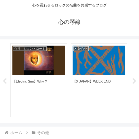
心を震わせるロックの名曲を共感するブログ
心の琴線
ウリ・ジョン・ロート
X JAPAN
マ
【Electric Sun】Why ?
【X JAPAN】WEEK END
【UF
ホーム
その他