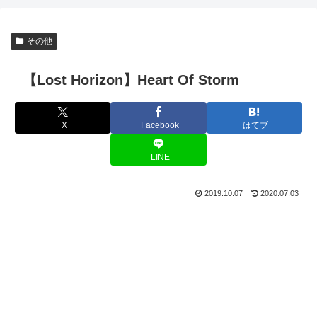
その他
【Lost Horizon】Heart Of Storm
X
Facebook
はてブ
LINE
2019.10.07
2020.07.03