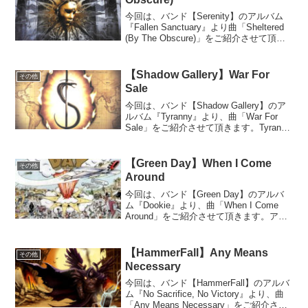
今回は、バンド【Serenity】のアルバム
『Fallen Sanctuary』より曲「Sheltered
(By The Obscure)」をご紹介させて頂き
ます。Fallen Sanctuaryこのバンドは、世
界観を大事にして真面目に丁...
【Shadow Gallery】War For
その他
Sale
今回は、バンド【Shadow Gallery】のア
ルバム『Tyranny』より、曲「War For
Sale」をご紹介させて頂きます。Tyranny
ご紹介するアルバム『Tyranny』は、アメ
リカのプログレッシブ・メタルバンド
【Shadow...
【Green Day】When I Come
その他
Around
今回は、バンド【Green Day】のアルバ
ム『Dookie』より、曲「When I Come
Around」をご紹介させて頂きます。アル
バム紹介『Dookie』Dookieこのアルバム
『Dookie』は、アメリカのパンク・ロッ
クバンド【G...
【HammerFall】Any Means
その他
Necessary
今回は、バンド【HammerFall】のアルバ
ム『No Sacrifice, No Victory』より、曲
「Any Means Necessary」をご紹介させ