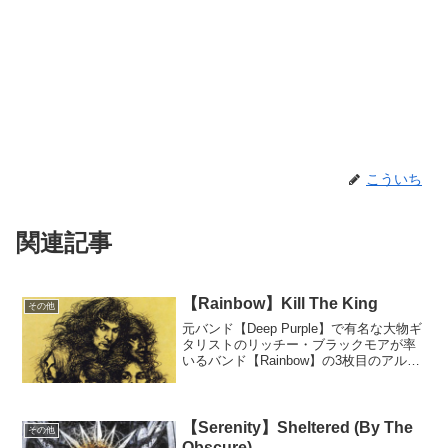
こういち
関連記事
【Rainbow】Kill The King
その他
元バンド【Deep Purple】で有名な大物ギ
タリストのリッチー・ブラックモアが率
いるバンド【Rainbow】の3枚目のアルバ
ム『Long Live Rock 'n' Roll』より、曲
「Kill The King」をご紹介します。
【Serenity】Sheltered (By The
その他
Obscure)