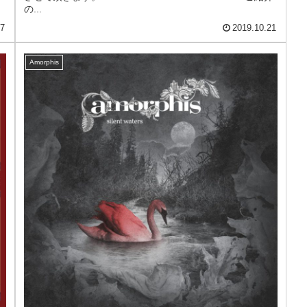
の...
07
2019.10.21
Amorphis