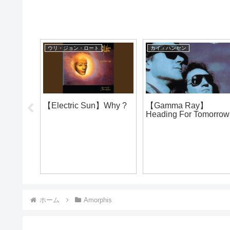
ウリ・ジョン・ロート
カイ・ハンセン
Doctor
【Electric Sun】Why ?
【Gamma Ray】
Heading For Tomorrow
ホーム
Amorphis