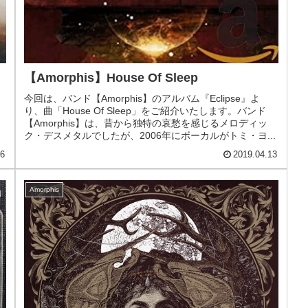
【Amorphis】House Of Sleep
今回は、バンド【Amorphis】のアルバム『Eclipse』よ
り、曲「House Of Sleep」をご紹介いたします。バンド
リ
【Amorphis】は、昔から独特の哀愁を感じるメロディッ
ク・デスメタルでしたが、2006年にボーカルがトミ・ヨ...
26
2019.04.13
Amorphis