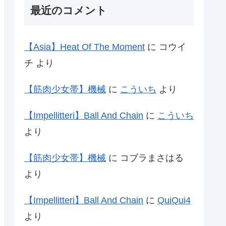
最近のコメント
【Asia】Heat Of The Moment
に
コウイ
チ
より
【筋肉少女帯】機械
に
こういち
より
【Impellitteri】Ball And Chain
に
こういち
より
【筋肉少女帯】機械
に
コブラまさはる
より
【Impellitteri】Ball And Chain
に
QuiQui4
より