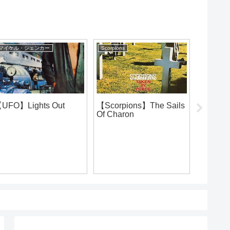
マイケル・シェンカー
Scorpions
ジョージ・
UFO】Lights Out
【Scorpions】The Sails
【Dokke
Of Charon
Death