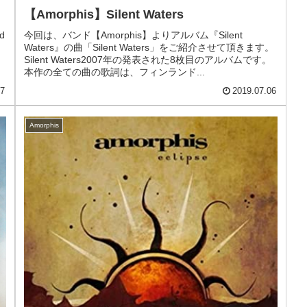
【Amorphis】Silent Waters
d
今回は、バンド【Amorphis】よりアルバム『Silent
Waters』の曲「Silent Waters」をご紹介させて頂きます。
Silent Waters2007年の発表された8枚目のアルバムです。
本作の全ての曲の歌詞は、フィンランド...
17
2019.07.06
Amorphis