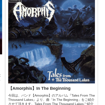
と
、
大
る
【Amorphis】In The Beginning
今回は、バンド【Amorphis】のアルバム『Tales From The
Thousand Lakes』より、曲「In The Beginning」をご紹介
させて頂きます。Tales From The Thousand Lakesご紹介