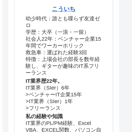
こういち
幼少時代：誰とも喋らず友達ゼ
ロ
学歴：大卒（一浪・一留）
社会人22年：ベンチャー企業15
年間でワーカーホリック
救急車：運ばれた経験3回
特徴：上場会社の部長を数年経
験し、ギターが趣味のIT系フリ
ーランス
IT業界歴22年。
IT業界（SIer）6年
>ベンチャーIT企業15年
>IT業界（SIer）1年
>フリーランス
私の経験や知識
IT業界のPL/PM経験、Excel
VBA、EXCEL関数、パソコン自