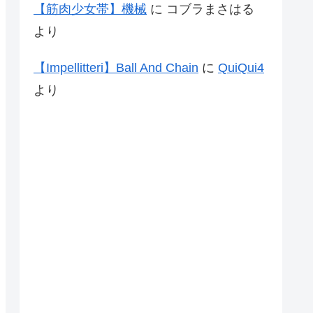
【筋肉少女帯】機械
に
コブラまさはる
より
【Impellitteri】Ball And Chain
に
QuiQui4
より