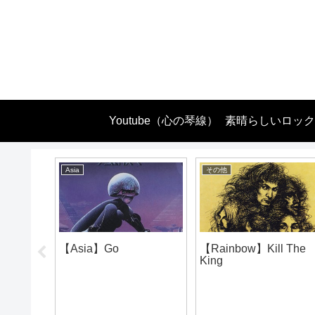
Youtube（心の琴線）
素晴らしいロック
Asia
その他
ottom
【Asia】Go
【Rainbow】Kill The
King