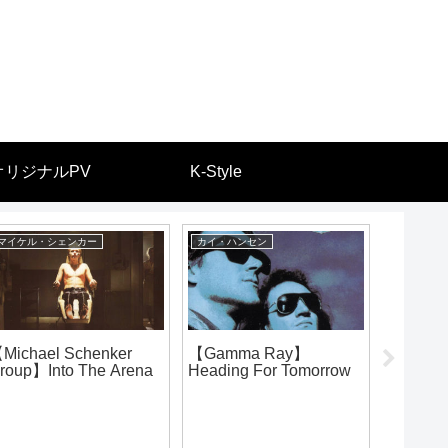
オリジナルPV
K-Style
マイケル・シェンカー
カイ・ハンセン
ジョージ・
Michael Schenker
【Gamma Ray】
【Dokke
roup】Into The Arena
Heading For Tomorrow
Death