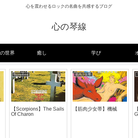
心を震わせるロックの名曲を共感するブログ
心の琴線
の世界
癒し
学び
Scorpions
筋肉少女帯
【Scorpions】The Sails
【筋肉少女帯】機械
【
Of Charon
G