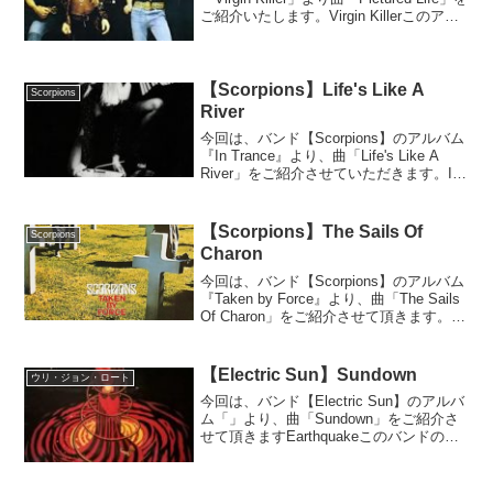
ご紹介いたします。Virgin Killerこのアル
バムはアートワークで有名で、最初は少
女の裸体でした。しかし問題視され、後
に...
【Scorpions】Life's Like A
Scorpions
River
今回は、バンド【Scorpions】のアルバム
『In Trance』より、曲「Life's Like A
River」をご紹介させていただきます。In
Tranceこのアルバムは、名作揃いのた
め、過去に曲「Longing For Fire」...
【Scorpions】The Sails Of
Scorpions
Charon
今回は、バンド【Scorpions】のアルバム
『Taken by Force』より、曲「The Sails
Of Charon」をご紹介させて頂きます。
Taken by Forceこの曲は、あのイングヴ
ェイ・マルムスティーンが自らのスタイ
ル...
【Electric Sun】Sundown
ウリ・ジョン・ロート
今回は、バンド【Electric Sun】のアルバ
ム「」より、曲「Sundown」をご紹介さ
せて頂きますEarthquakeこのバンドのリ
ーダーは、もちろんウリ・ジョン・ロー
トです。彼は、スコーピオンズを脱退し
たマイケル・シェンカーの後任ギ...