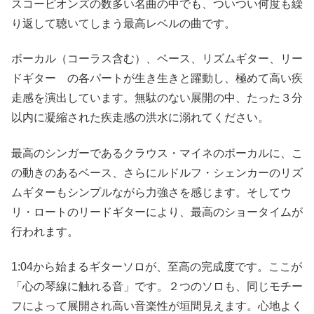
スコーピオンズの数多い名曲の中でも、ついつい何度も繰
り返して聴いてしまう最高レベルの曲です。
ボーカル（コーラス含む）、ベース、リズムギター、リー
ドギター の各パートが生き生きと躍動し、極めて高い疾
走感を演出しています。無駄のない展開の中、たった３分
以内に凝縮された疾走感の洪水に溺れてください。
最高のシンガーであるクラウス・マイネのボーカルに、こ
の動きのあるベース、さらにルドルフ・シェンカーのリズ
ムギターもシンプルながら力強さを感じます。そしてウ
リ・ロートのリードギターにより、最高のショータイムが
行われます。
1:04から始まるギターソロが、至高の完成度です。ここが
「心の琴線に触れる音」です。２つのソロも、同じモチー
フによって展開され高い音楽性が垣間見えます。心地よく