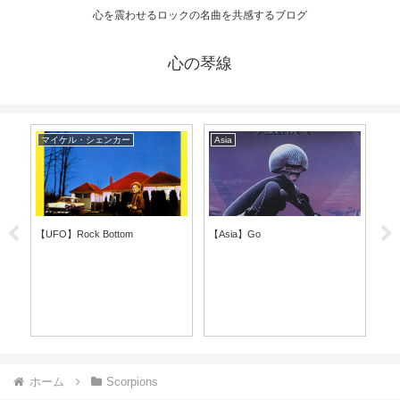
心を震わせるロックの名曲を共感するブログ
心の琴線
ウリ・ジョン・ロート
コラム
Sc
【Electric Sun】Why ?
名言から学んで年末を振り返ろう
【Sc
ホーム
Scorpions