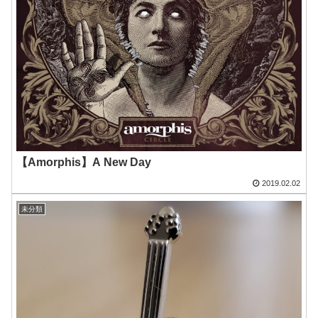
【Amorphis】A New Day
2019.02.02
未分類