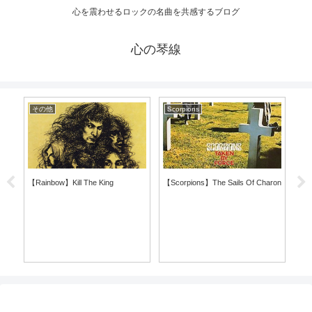
心を震わせるロックの名曲を共感するブログ
心の琴線
その他
Scorpions
日
【Rainbow】Kill The King
【Scorpions】The Sails Of Charon
【T.