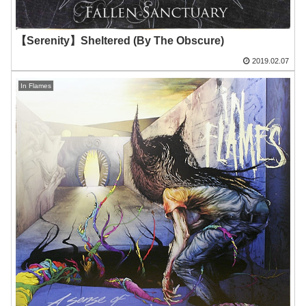
【Serenity】Sheltered (By The Obscure)
2019.02.07
In Flames