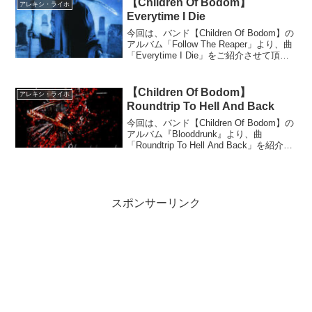
【Children Of Bodom】
アレキシ・ライホ
Everytime I Die
今回は、バンド【Children Of Bodom】の
アルバム「Follow The Reaper」より、曲
「Everytime I Die」をご紹介させて頂き
ます。アレキシ・ライホは、その見た目
やパフォーマンスもあり、雑誌の表紙に
なる程で...
【Children Of Bodom】
アレキシ・ライホ
Roundtrip To Hell And Back
今回は、バンド【Children Of Bodom】の
アルバム『Blooddrunk』より、曲
「Roundtrip To Hell And Back」を紹介さ
せて頂きます。Blooddrunkこのバンド
は、フィンランドのメタルバンド（メロ
デ...
スポンサーリンク