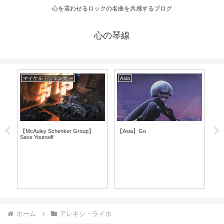
心を震わせるロックの名曲を共感するブログ
心の琴線
マイケル・シェンカー
Asia
ウ
【McAuley Schenker Group】
【Asia】Go
【El
Save Yourself
ホーム
アレキシ・ライホ