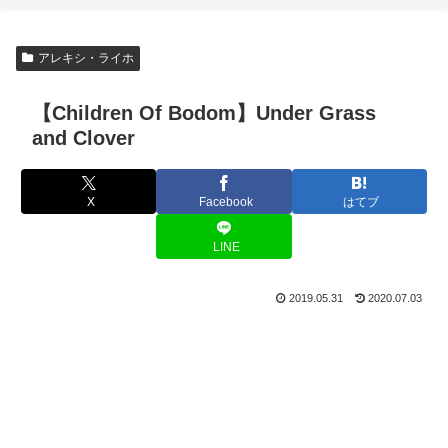
アレキシ・ライホ
【Children Of Bodom】Under Grass
and Clover
X
Facebook
はてブ
LINE
2019.05.31
2020.07.03